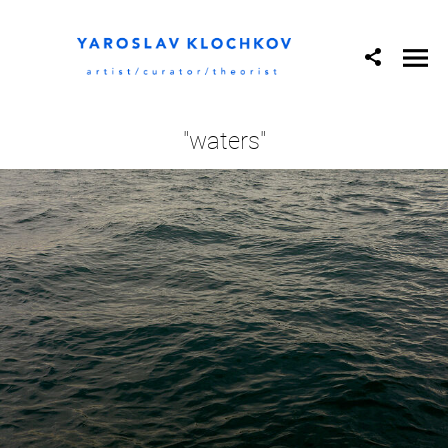
"waters"